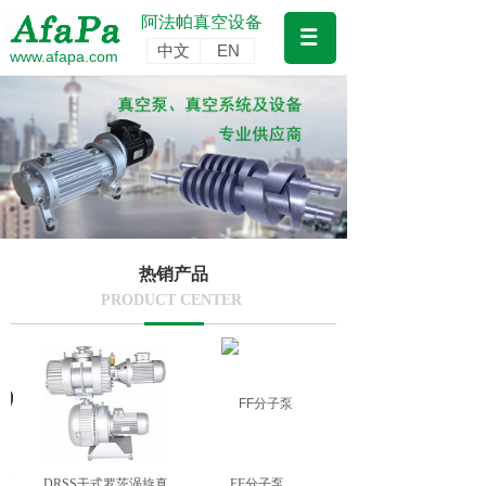
阿法帕真空设备
中文
EN
www.afapa.com
热销产品
PRODUCT CENTER
泵
DRSS干式罗茨涡旋真
FF分子泵